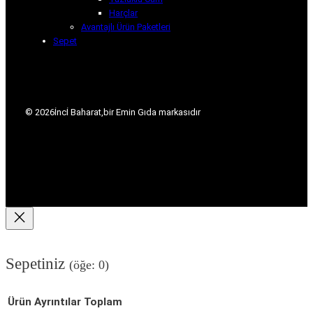
Harçlar
Avantajlı Ürün Paketleri
Sepet
© 2026
İncİ Baharat,
bir Emin Gıda markasıdır
Sepetiniz
(öğe: 0)
Ürün
Ayrıntılar
Toplam