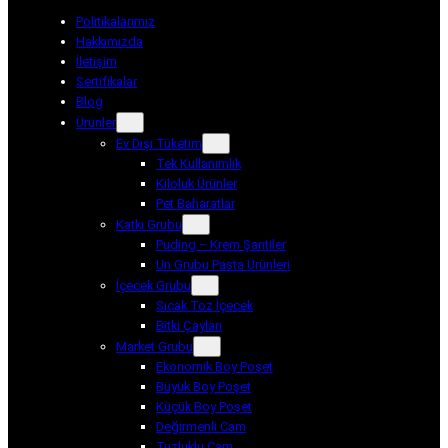
Politikalarımız
Hakkımızda
İletişim
Sertifikalar
Blog
Ürünler
Ev Dışı Tüketim
Tek Kullanımlık
Kiloluk Ürünler
Pet Baharatlar
Katkı Grubu
Puding – Krem Şantiler
Un Grubu Pasta Ürünleri
İçecek Grubu
Sıcak Toz İçecek
Bitki Çayları
Market Grubu
Ekonomik Boy Poşet
Büyük Boy Poşet
Küçük Boy Poşet
Değirmenli Cam
Tuzluklu Cam