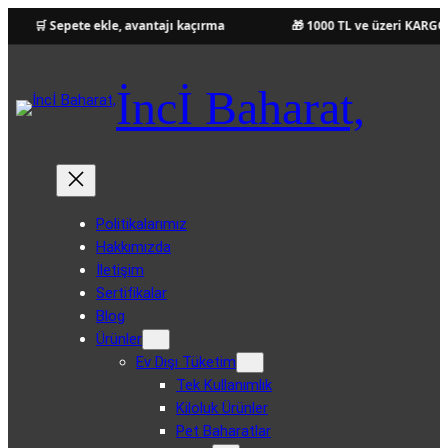
🛒 Sepete ekle, avantajı kaçırma
🎁 1000 TL ve üzeri KARGO Ü
İçeriğe
geç
İncİ Baharat,
Politikalarımız
Hakkımızda
İletişim
Sertifikalar
Blog
Ürünler
Ev Dışı Tüketim
Tek Kullanımlık
Kiloluk Ürünler
Pet Baharatlar