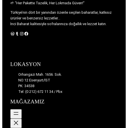
🌱 “Her Pakette Tazelik, Her Lokmada Güven!”
Türkiye’nin dört bir yanından özenle seçilen baharatlar, katkısız
ürünler ve benzersiz lezzetler…
İnci Baharat kalitesiyle sofralarınıza doğallık ve lezzet katın.
WordPress
Tumblr
Instagram
Facebook
LOKASYON
Orhangazi Mah. 1656. Sok.
NO:12 Esenyurt/İST
PK: 34538
Tel: (0 212) 672 11 34 / Pbx
MAĞAZAMIZ