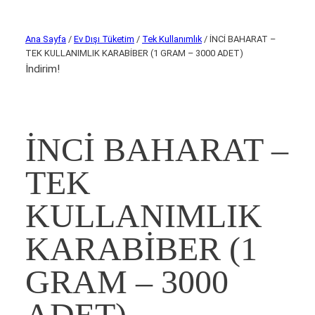
Ana Sayfa
/
Ev Dışı Tüketim
/
Tek Kullanımlık
/ İNCİ BAHARAT –
TEK KULLANIMLIK KARABİBER (1 GRAM – 3000 ADET)
İndirim!
İNCİ BAHARAT –
TEK
KULLANIMLIK
KARABİBER (1
GRAM – 3000