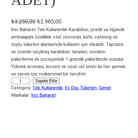
ADET)
O
Ş
₺
3.250,00
₺
2.985,00
r
u
İnci Baharat Tek Kullanımlık Karabiber, pratik ve hijyenik
ambalajıyla özellikle otel, restoran, kafe, catering ve
i
a
toplu tüketim alanlarında kullanım için idealdir. Taptaze
j
n
ve özenle seçilmiş karabiber taneleri, modern
i
d
paketleme ile porsiyonluk 1 gramlık paketlerde sunulur.
n
a
Yüksek aroması, lezzeti ve uzun raf ömrü ile her yemek
a
k
ve servis için mükemmel bir tercihtir.
İ
l
i
Sepete Ekle
Category:
Tek Kullanımlık
, 
Ev Dışı Tüketim
, 
Genel
N
f
f
Markalar:
İnci Baharat
C
i
i
Açıklama
Değerlendirmeler (0)
İ
y
y
Ev Dışı Tüketim
B
a
a
A
t
t
H
A
:
: