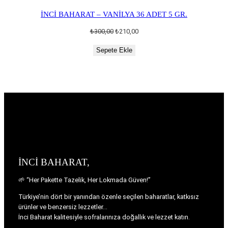
İNCİ BAHARAT – VANİLYA 36 ADET 5 GR.
Orijinal
Şu
₺
300,00
₺
210,00
fiyat:
andaki
Sepete Ekle
₺300,00.
fiyat:
₺210,00.
İNCİ BAHARAT,
🌱 “Her Pakette Tazelik, Her Lokmada Güven!”
Türkiye’nin dört bir yanından özenle seçilen baharatlar, katkısız
ürünler ve benzersiz lezzetler…
İnci Baharat kalitesiyle sofralarınıza doğallık ve lezzet katın.