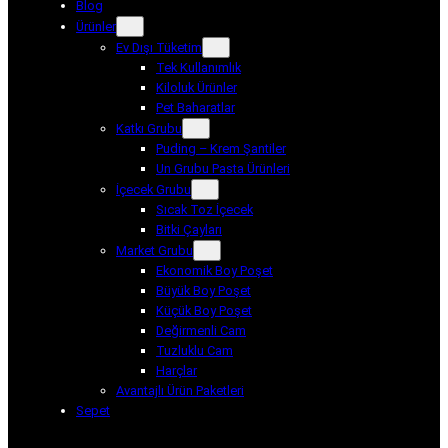
Blog
Ürünler
Ev Dışı Tüketim
Tek Kullanımlık
Kiloluk Ürünler
Pet Baharatlar
Katkı Grubu
Puding – Krem Şantiler
Un Grubu Pasta Ürünleri
İçecek Grubu
Sıcak Toz İçecek
Bitki Çayları
Market Grubu
Ekonomik Boy Poşet
Büyük Boy Poşet
Küçük Boy Poşet
Değirmenli Cam
Tuzluklu Cam
Harçlar
Avantajlı Ürün Paketleri
Sepet