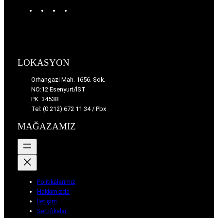
W
T
I
F
o
u
n
a
r
m
s
c
d
b
t
e
P
l
a
b
r
r
g
o
LOKASYON
e
r
o
s
a
k
Orhangazi Mah. 1656. Sok.
s
m
NO:12 Esenyurt/İST
PK: 34538
Tel: (0 212) 672 11 34 / Pbx
MAĞAZAMIZ
Politikalarımız
Hakkımızda
İletişim
Sertifikalar