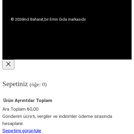
© 2026
İncİ Baharat,
bir Emin Gıda markasıdır
Sepetiniz
(öğe: 0)
Ürün
Ayrıntılar
Toplam
Ara Toplam
₺0,00
Sepetteki
Gönderim ücreti, vergiler ve indirimler ödeme sırasında
hesaplanır.
ürünler
Sepetimi görüntüle