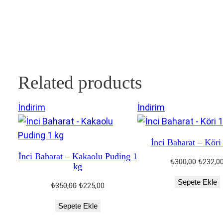
₺155,00.
İnci Baharat – Dolmalık 
Orijinal
Şu
₺
250,00
₺
205,00
Sepete Ekle
fiyat:
andaki
₺250,00.
fiyat:
₺205,00.
Related products
İndirimdeki
İndirimdeki
İndirim
İndirim
ürün
ürün
İnci Baharat – Köri
İnci Baharat – Kakaolu Puding 1
Orijinal
₺
300,00
₺
232,0
kg
fiyat:
Sepete Ekle
₺300,00
Orijinal
Şu
₺
350,00
₺
225,00
fiyat:
andaki
Sepete Ekle
₺350,00.
fiyat:
₺225,00.