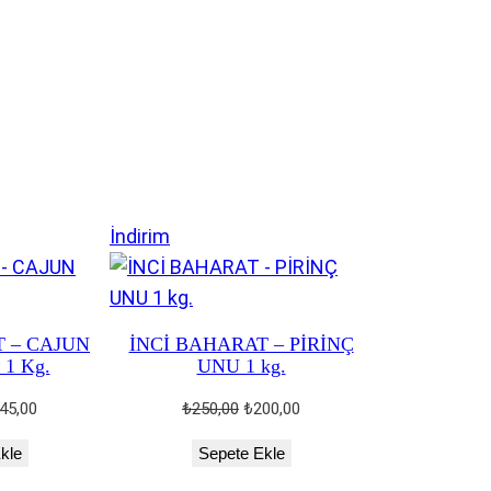
i
İndirimdeki
İndirim
ürün
T – CAJUN
İNCİ BAHARAT – PİRİNÇ
1 Kg.
UNU 1 kg.
jinal
Şu
Orijinal
Şu
45,00
₺
250,00
₺
200,00
at:
andaki
fiyat:
andaki
kle
Sepete Ekle
00,00.
fiyat:
₺250,00.
fiyat:
₺445,00.
₺200,00.