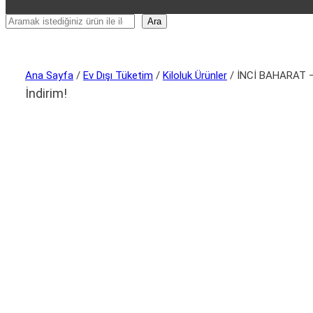
Ara
Ara
Ana Sayfa
/
Ev Dışı Tüketim
/
Kiloluk Ürünler
/ İNCİ BAHARAT –
İndirim!