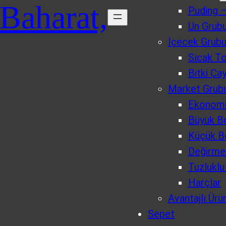
 Baharat,
Puding –
Un Grubu
İçecek Grub
Sıcak T
Bitki Çay
Market Grub
Ekonomi
Büyük B
Küçük B
Değirme
Tuzlukl
Harçlar
Avantajlı Ürü
Sepet