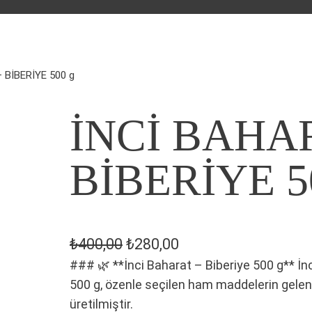
 BİBERİYE 500 g
İNCİ BAHA
BİBERİYE 5
O
Ş
₺
400,00
₺
280,00
### 🌿 **İnci Baharat – Biberiye 500 g** İnc
r
u
500 g, özenle seçilen ham maddelerin gelen
i
a
üretilmiştir.