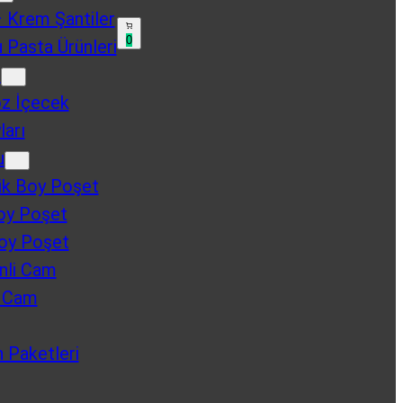
 Krem Şantiler
0
 Pasta Ürünleri
u
oz İçecek
ları
u
k Boy Poşet
oy Poşet
oy Poşet
nli Cam
u Cam
n Paketleri