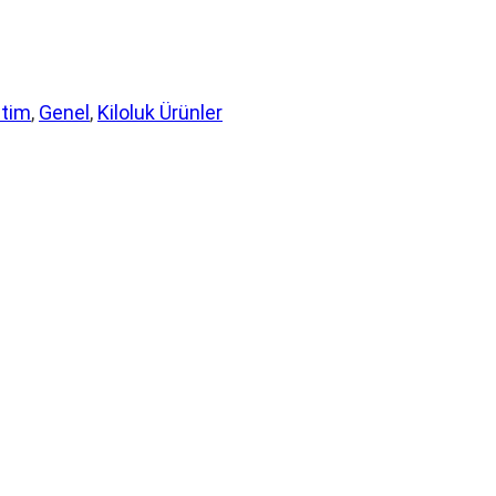
etim
, 
Genel
, 
Kiloluk Ürünler