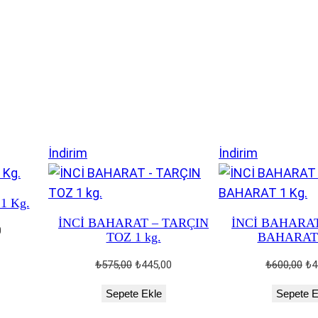
Fıstık 15 gr. (Poşet)
İndirimdeki
İndirimdek
İndirim
İndirim
ürün
ürün
 1 Kg.
İNCİ BAHARAT – TARÇIN
İNCİ BAHARA
Şu
0
TOZ 1 kg.
BAHARAT 
andaki
.
fiyat:
Orijinal
Şu
Ori
₺
575,00
₺
445,00
₺
600,00
₺
4
₺232,00.
fiyat:
andaki
fiy
Sepete Ekle
Sepete E
₺575,00.
fiyat:
₺6
₺445,00.