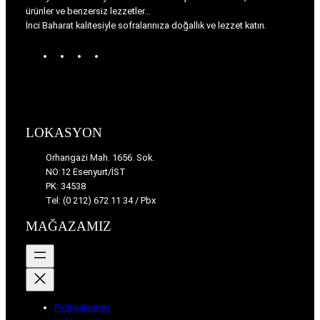
ürünler ve benzersiz lezzetler…
İnci Baharat kalitesiyle sofralarınıza doğallık ve lezzet katın.
W
T
I
F
o
u
n
a
r
m
s
c
d
b
t
e
P
l
a
b
r
r
g
o
LOKASYON
e
r
o
s
a
k
Orhangazi Mah. 1656. Sok.
s
m
NO:12 Esenyurt/İST
PK: 34538
Tel: (0 212) 672 11 34 / Pbx
MAĞAZAMIZ
Politikalarımız