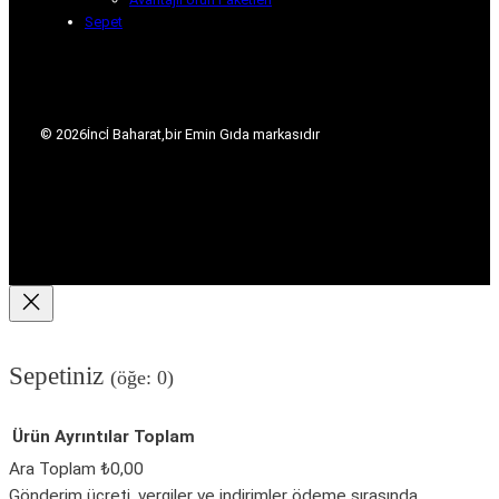
Sepet
© 2026
İncİ Baharat,
bir Emin Gıda markasıdır
Sepetiniz
(öğe: 0)
Ürün
Ayrıntılar
Toplam
Ara Toplam
₺0,00
Gönderim ücreti, vergiler ve indirimler ödeme sırasında