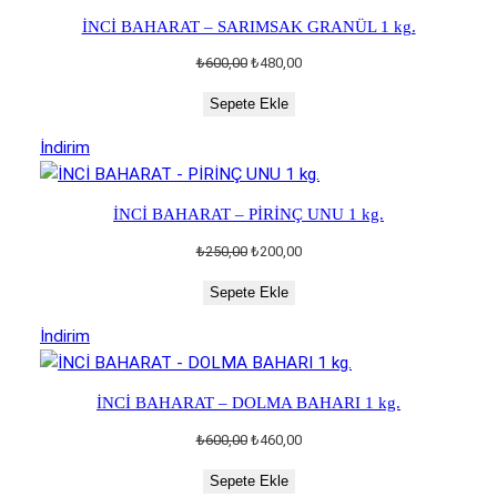
İNCİ BAHARAT – SARIMSAK GRANÜL 1 kg.
Orijinal
Şu
₺
600,00
₺
480,00
fiyat:
andaki
Sepete Ekle
₺600,00.
fiyat:
₺480,00.
İndirimdeki
İndirim
ürün
İNCİ BAHARAT – PİRİNÇ UNU 1 kg.
Orijinal
Şu
₺
250,00
₺
200,00
fiyat:
andaki
Sepete Ekle
₺250,00.
fiyat:
₺200,00.
İndirimdeki
İndirim
ürün
İNCİ BAHARAT – DOLMA BAHARI 1 kg.
Orijinal
Şu
₺
600,00
₺
460,00
fiyat:
andaki
Sepete Ekle
₺600,00.
fiyat: