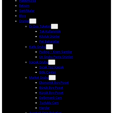
Hakkımızda
İletişim
Sertifikalar
Blog
Ürünler
Ev Dışı Tüketim
Tek Kullanımlık
Kiloluk Ürünler
Pet Baharatlar
Katkı Grubu
Puding – Krem Şantiler
Un Grubu Pasta Ürünleri
İçecek Grubu
Sıcak Toz İçecek
Bitki Çayları
Market Grubu
Ekonomik Boy Poşet
Büyük Boy Poşet
Küçük Boy Poşet
Değirmenli Cam
Tuzluklu Cam
Harçlar
Avantajlı Ürün Paketleri