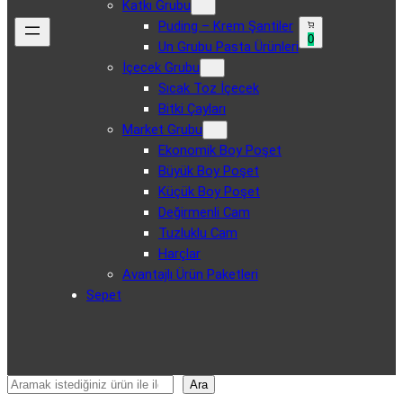
Katkı Grubu
Puding – Krem Şantiler
0
Un Grubu Pasta Ürünleri
İçecek Grubu
Sıcak Toz İçecek
Bitki Çayları
Market Grubu
Ekonomik Boy Poşet
Büyük Boy Poşet
Küçük Boy Poşet
Değirmenli Cam
Tuzluklu Cam
Harçlar
Avantajlı Ürün Paketleri
Sepet
Ara
Ara