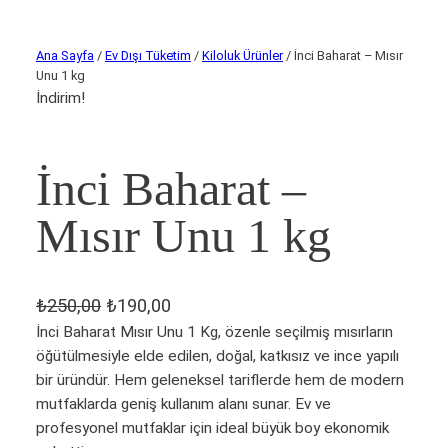
Ana Sayfa
/
Ev Dışı Tüketim
/
Kiloluk Ürünler
/ İnci Baharat – Mısır
Unu 1 kg
İndirim!
İnci Baharat –
Mısır Unu 1 kg
O
Ş
₺
250,00
₺
190,00
r
u
İnci Baharat Mısır Unu 1 Kg, özenle seçilmiş mısırların
öğütülmesiyle elde edilen, doğal, katkısız ve ince yapılı
i
a
bir üründür. Hem geleneksel tariflerde hem de modern
j
n
mutfaklarda geniş kullanım alanı sunar. Ev ve
i
d
profesyonel mutfaklar için ideal büyük boy ekonomik
n
a