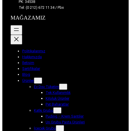
PK: 34538
Tel: (0 212) 672 11 34 / Pbx
MAĞAZAMIZ
Politikalarımız
Hakkımızda
İletişim
Sertifikalar
Blog
Ürünler
Ev Dışı Tüketim
Tek Kullanımlık
Kiloluk Ürünler
Pet Baharatlar
Katkı Grubu
Puding – Krem Şantiler
Un Grubu Pasta Ürünleri
İçecek Grubu