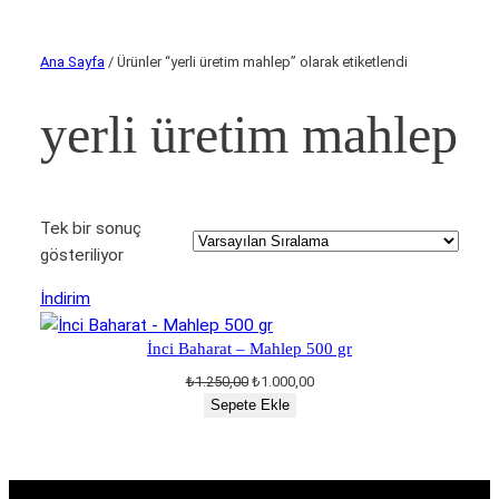
Ana Sayfa
/ Ürünler “yerli üretim mahlep” olarak etiketlendi
yerli üretim mahlep
Tek bir sonuç
gösteriliyor
İndirimdeki
İndirim
ürün
İnci Baharat – Mahlep 500 gr
Orijinal
Şu
₺
1.250,00
₺
1.000,00
fiyat:
andaki
Sepete Ekle
₺1.250,00.
fiyat:
₺1.000,00.