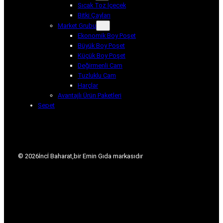
Sıcak Toz İçecek
Bitki Çayları
Market Grubu
Ekonomik Boy Poşet
Büyük Boy Poşet
Küçük Boy Poşet
Değirmenli Cam
Tuzluklu Cam
Harçlar
Avantajlı Ürün Paketleri
Sepet
© 2026
İncİ Baharat,
bir Emin Gıda markasıdır