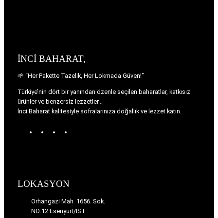
İNCİ BAHARAT,
🌱 “Her Pakette Tazelik, Her Lokmada Güven!”
Türkiye’nin dört bir yanından özenle seçilen baharatlar, katkısız
ürünler ve benzersiz lezzetler…
İnci Baharat kalitesiyle sofralarınıza doğallık ve lezzet katın.
W
T
I
F
o
u
n
a
r
m
s
c
d
b
t
e
P
l
a
b
r
r
g
o
LOKASYON
e
r
o
s
a
k
Orhangazi Mah. 1656. Sok.
s
m
NO:12 Esenyurt/İST