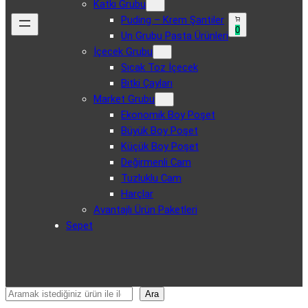
Katkı Grubu
Puding – Krem Şantiler
0
Un Grubu Pasta Ürünleri
İçecek Grubu
Sıcak Toz İçecek
Bitki Çayları
Market Grubu
Ekonomik Boy Poşet
Büyük Boy Poşet
Küçük Boy Poşet
Değirmenli Cam
Tuzluklu Cam
Harçlar
Avantajlı Ürün Paketleri
Sepet
Ara
Ara