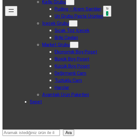
Katkı Grubu
Puding – Krem Şantiler
0
Un Grubu Pasta Ürünleri
İçecek Grubu
Sıcak Toz İçecek
Bitki Çayları
Market Grubu
Ekonomik Boy Poşet
Büyük Boy Poşet
Küçük Boy Poşet
Değirmenli Cam
Tuzluklu Cam
Harçlar
Avantajlı Ürün Paketleri
Sepet
Ara
Ara