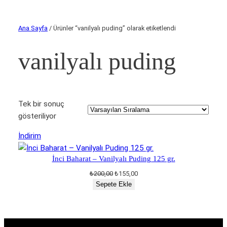
Ana Sayfa
/ Ürünler “vanilyalı puding” olarak etiketlendi
vanilyalı puding
Tek bir sonuç
gösteriliyor
İndirimdeki
İndirim
ürün
İnci Baharat – Vanilyalı Puding 125 gr.
Orijinal
Şu
₺
200,00
₺
155,00
fiyat:
andaki
Sepete Ekle
₺200,00.
fiyat:
₺155,00.