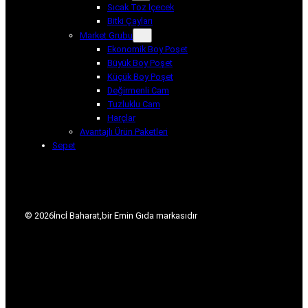
Sıcak Toz İçecek
Bitki Çayları
Market Grubu
Ekonomik Boy Poşet
Büyük Boy Poşet
Küçük Boy Poşet
Değirmenli Cam
Tuzluklu Cam
Harçlar
Avantajlı Ürün Paketleri
Sepet
© 2026
İncİ Baharat,
bir Emin Gıda markasıdır