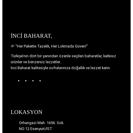
İNCİ BAHARAT,
🌱 “Her Pakette Tazelik, Her Lokmada Güven!”
Türkiye’nin dört bir yanından özenle seçilen baharatlar, katkısız
ürünler ve benzersiz lezzetler…
İnci Baharat kalitesiyle sofralarınıza doğallık ve lezzet katın.
W
T
I
F
o
u
n
a
r
m
s
c
d
b
t
e
P
l
a
b
r
r
g
o
LOKASYON
e
r
o
s
a
k
Orhangazi Mah. 1656. Sok.
s
m
NO:12 Esenyurt/İST