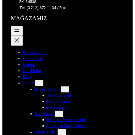
PK: 34538
Tel: (0 212) 672 11 34 / Pbx
MAĞAZAMIZ
Politikalarımız
Hakkımızda
İletişim
Sertifikalar
Blog
Ürünler
Ev Dışı Tüketim
Tek Kullanımlık
Kiloluk Ürünler
Pet Baharatlar
Katkı Grubu
Puding – Krem Şantiler
Un Grubu Pasta Ürünleri
İçecek Grubu