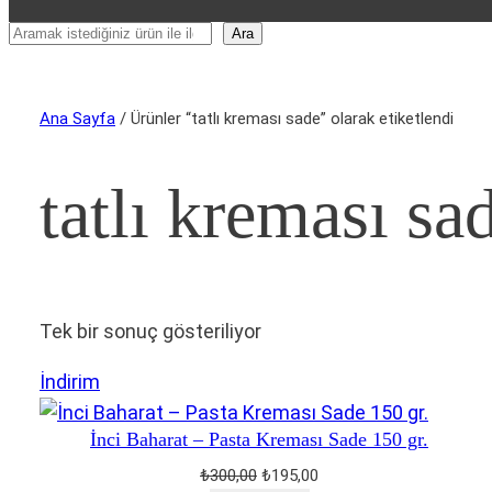
Ara
Ara
Ana Sayfa
/ Ürünler “tatlı kreması sade” olarak etiketlendi
tatlı kreması sa
Tek bir sonuç gösteriliyor
İndirimdeki
İndirim
ürün
İnci Baharat – Pasta Kreması Sade 150 gr.
Orijinal
Şu
₺
300,00
₺
195,00