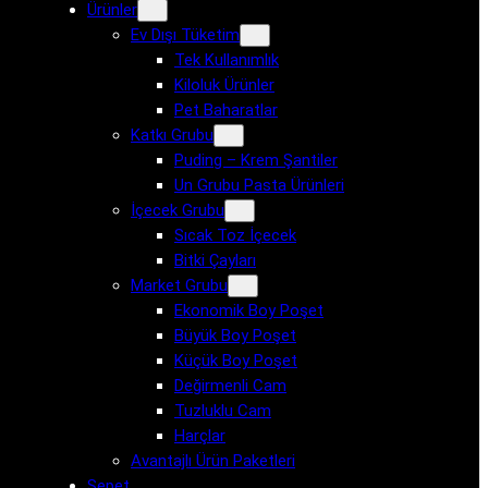
Ürünler
Ev Dışı Tüketim
Tek Kullanımlık
Kiloluk Ürünler
Pet Baharatlar
Katkı Grubu
Puding – Krem Şantiler
Un Grubu Pasta Ürünleri
İçecek Grubu
Sıcak Toz İçecek
Bitki Çayları
Market Grubu
Ekonomik Boy Poşet
Büyük Boy Poşet
Küçük Boy Poşet
Değirmenli Cam
Tuzluklu Cam
Harçlar
Avantajlı Ürün Paketleri
Sepet