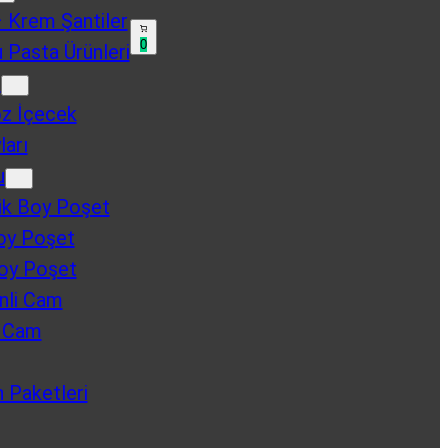
 Krem Şantiler
0
 Pasta Ürünleri
u
oz İçecek
ları
u
k Boy Poşet
oy Poşet
oy Poşet
nli Cam
u Cam
n Paketleri