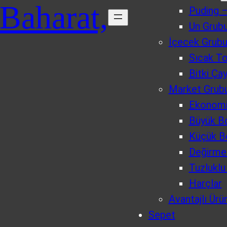
 Baharat,
Puding –
Un Grubu
İçecek Grub
Sıcak T
Bitki Çay
Market Grub
Ekonomi
Büyük B
Küçük B
Değirme
Tuzlukl
Harçlar
Avantajlı Ürü
Sepet