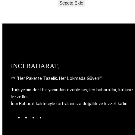
fiyat:
andaki
Sepete Ekle
₺300,00.
fiyat:
₺195,00.
İNCİ BAHARAT,
🌱 “Her Pakette Tazelik, Her Lokmada Güven!”
Türkiye’nin dört bir yanından özenle seçilen baharatlar, katkısız
lezzetler…
İnci Baharat kalitesiyle sofralarınıza doğallık ve lezzet katın.
W
T
I
F
o
u
n
a
r
m
s
c