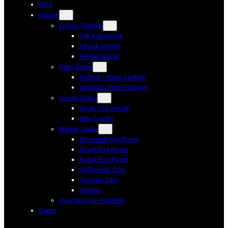
Blog
Ürünler
Ev Dışı Tüketim
Tek Kullanımlık
Kiloluk Ürünler
Pet Baharatlar
Katkı Grubu
Puding – Krem Şantiler
Un Grubu Pasta Ürünleri
İçecek Grubu
Sıcak Toz İçecek
Bitki Çayları
Market Grubu
Ekonomik Boy Poşet
Büyük Boy Poşet
Küçük Boy Poşet
Değirmenli Cam
Tuzluklu Cam
Harçlar
Avantajlı Ürün Paketleri
Sepet