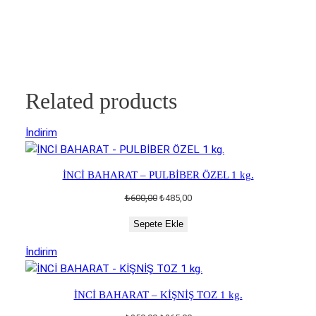
(Poşet)
Orijinal
Şu
₺
250,00
₺
205,00
Sepete Ekle
fiyat:
andaki
₺250,00.
fiyat:
₺205,00.
Related products
İndirimdeki
İndirim
ürün
İNCİ BAHARAT – PULBİBER ÖZEL 1 kg.
Orijinal
Şu
₺
600,00
₺
485,00
fiyat:
andaki
Sepete Ekle
₺600,00.
fiyat:
₺485,00.
İndirimdeki
İndirim
ürün
İNCİ BAHARAT – KİŞNİŞ TOZ 1 kg.