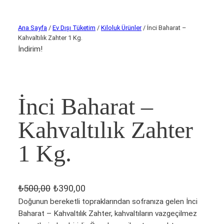
Ana Sayfa
/
Ev Dışı Tüketim
/
Kiloluk Ürünler
/ İnci Baharat –
Kahvaltılık Zahter 1 Kg.
İndirim!
İnci Baharat –
Kahvaltılık Zahter
1 Kg.
O
Ş
₺
500,00
₺
390,00
r
u
Doğunun bereketli topraklarından sofranıza gelen İnci
Baharat – Kahvaltılık Zahter, kahvaltıların vazgeçilmez
i
a