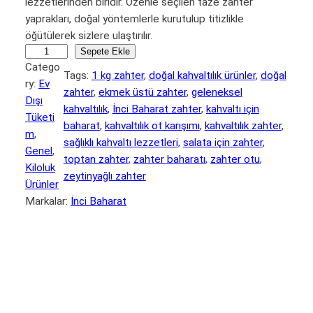
lezzetlerinden biridir. Özenle seçilen taze zahter
j
n
yaprakları, doğal yöntemlerle kurutulup titizlikle
i
d
öğütülerek sizlere ulaştırılır.
n
a
İ
Sepete Ekle
a
k
Catego
n
Tags:
1 kg zahter
, 
doğal kahvaltılık ürünler
, 
doğal
ry:
Ev
c
l
i
zahter
, 
ekmek üstü zahter
, 
geleneksel
Dışı
i
f
f
kahvaltılık
, 
İnci Baharat zahter
, 
kahvaltı için
Tüketi
B
i
i
baharat
, 
kahvaltılık ot karışımı
, 
kahvaltılık zahter
, 
m
, 
a
sağlıklı kahvaltı lezzetleri
, 
salata için zahter
, 
y
y
Genel
, 
h
toptan zahter
, 
zahter baharatı
, 
zahter otu
, 
a
a
Kiloluk
a
zeytinyağlı zahter
t
t
Ürünler
r
Markalar:
İnci Baharat
a
:
:
Açıklama
Değerlendirmeler (0)
t
₺
₺
Ev Dışı Tüketim
–
5
3
K
0
9
a
0
0
h
,
,
v