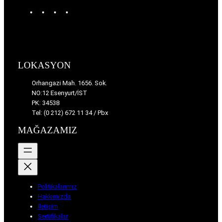
W
T
I
F
o
u
n
a
r
m
s
c
d
b
t
e
P
l
a
b
r
r
g
o
LOKASYON
e
r
o
s
a
k
Orhangazi Mah. 1656. Sok.
s
m
NO:12 Esenyurt/İST
PK: 34538
Tel: (0 212) 672 11 34 / Pbx
MAĞAZAMIZ
Politikalarımız
Hakkımızda
İletişim
Sertifikalar