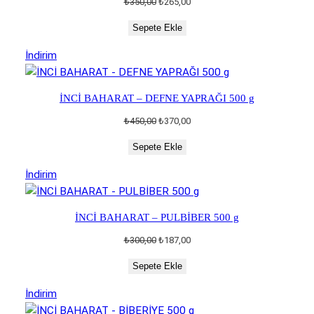
Orijinal
Şu
₺
350,00
₺
265,00
fiyat:
andaki
Sepete Ekle
₺350,00.
fiyat:
₺265,00.
İndirimdeki
İndirim
ürün
İNCİ BAHARAT – DEFNE YAPRAĞI 500 g
Orijinal
Şu
₺
450,00
₺
370,00
fiyat:
andaki
Sepete Ekle
₺450,00.
fiyat:
₺370,00.
İndirimdeki
İndirim
ürün
İNCİ BAHARAT – PULBİBER 500 g
Orijinal
Şu
₺
300,00
₺
187,00
fiyat:
andaki
Sepete Ekle
₺300,00.
fiyat:
₺187,00.
İndirimdeki
İndirim
ürün