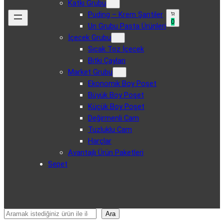
Katkı Grubu
Puding – Krem Şantiler
0
Un Grubu Pasta Ürünleri
İçecek Grubu
Sıcak Toz İçecek
Bitki Çayları
Market Grubu
Ekonomik Boy Poşet
Büyük Boy Poşet
Küçük Boy Poşet
Değirmenli Cam
Tuzluklu Cam
Harçlar
Avantajlı Ürün Paketleri
Sepet
Ara
Ara