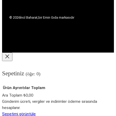
© 2026
İncİ Baharat,
bir Emin Gıda markasıdır
Sepetiniz
(öğe: 0)
Ürün
Ayrıntılar
Toplam
Ara Toplam
₺0,00
Sepetteki
Gönderim ücreti, vergiler ve indirimler ödeme sırasında
hesaplanır.
ürünler
Sepetimi görüntüle