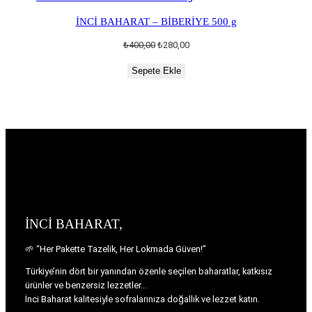
İNCİ BAHARAT – BİBERİYE 500 g
Orijinal
Şu
₺
400,00
₺
280,00
fiyat:
andaki
Sepete Ekle
₺400,00.
fiyat:
₺280,00.
İNCİ BAHARAT,
🌱 “Her Pakette Tazelik, Her Lokmada Güven!”
Türkiye’nin dört bir yanından özenle seçilen baharatlar, katkısız
ürünler ve benzersiz lezzetler…
İnci Baharat kalitesiyle sofralarınıza doğallık ve lezzet katın.